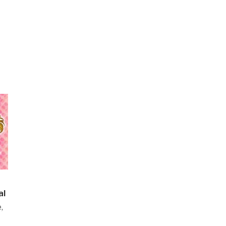
al
e,