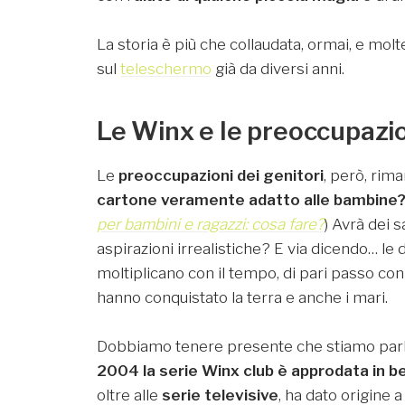
La storia è più che collaudata, ormai, e m
sul
teleschermo
già da diversi anni.
Le Winx e le preoccupazio
Le
preoccupazioni dei genitori
, però, ri
cartone veramente adatto alle bambine
per bambini e ragazzi: cosa fare?
) Avrà dei 
aspirazioni irrealistiche? E via dicendo… l
moltiplicano con il tempo, di pari passo con 
hanno conquistato la terra e anche i mari.
Dobbiamo tenere presente che stiamo parla
2004 la serie Winx club è approdata in b
oltre alle
serie televisive
, ha dato origine 