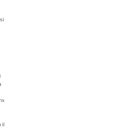
si
i
a
nx
 il