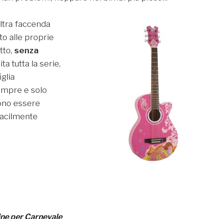
’altra faccenda
o alle proprie
utto,
senza
a tutta la serie,
glia
sempre e solo
sono essere
 facilmente
bine per Carnevale