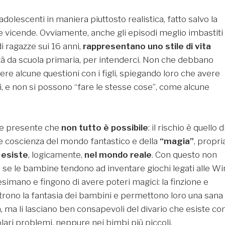
adolescenti in maniera piuttosto realistica, fatto salvo la
 vicende. Ovviamente, anche gli episodi meglio imbastiti 
i ragazze sui 16 anni,
rappresentano uno stile di vita
età da scuola primaria, per intenderci. Non che debbano
ere alcune questioni con i figli, spiegando loro che avere
i, e non si possono “fare le stesse cose”, come alcune
ere presente che
non tutto è possibile
: il rischio è quello d
e coscienza del mondo fantastico e della
“magia”
, propri
 esiste
, logicamente,
nel mondo reale
. Con questo non
se le bambine tendono ad inventare giochi legati alle Wi
esimano e fingono di avere poteri magici: la finzione e
utrono la fantasia dei bambini e permettono loro una sana
à, ma li lasciano ben consapevoli del divario che esiste con
ari problemi, neppure nei bimbi più piccoli.