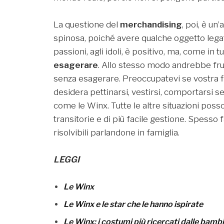
La questione del
merchandising
, poi, è un
spinosa, poiché avere qualche oggetto legat
passioni, agli idoli, è positivo, ma, come in t
esagerare
. Allo stesso modo andrebbe fruit
senza esagerare. Preoccupatevi se vostra fi
desidera pettinarsi, vestirsi, comportarsi 
come le Winx. Tutte le altre situazioni pos
transitorie e di più facile gestione. Spesso
risolvibili parlandone in famiglia.
LEGGI
Le Winx
Le Winx e le star che le hanno ispirate
Le Winx: i costumi più ricercati dalle bam