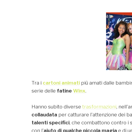
Tra i
cartoni animati
più amati dalle bambine
serie delle
fatine
Winx
.
Hanno subito diverse
trasformazioni
, nell
collaudata
per catturare l'attenzione dei b
talenti specifici
, che combattono contro i 
con l'
aiuto di qualche piccola magia
e di u