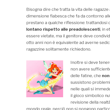
Bisogna dire che tratta la vita delle ragazze 
dimensione fiabesca che fa da contorno alle
prestano a qualche riflessione: trattandosi d
lontano rispetto alle preadolescenti
, in 
essere vietate, ma il genitore deve condivid
otto anni non è equivalente ad averne sedic
ragazzine solitamente richiedono.
Inoltre si deve ten
non avere sufficient
delle fatine, che
non
sussistono problemi 
nelle quali si immed
il gioco simbolico n
revisione della realt
mondo reale, perciò non si pongono particol