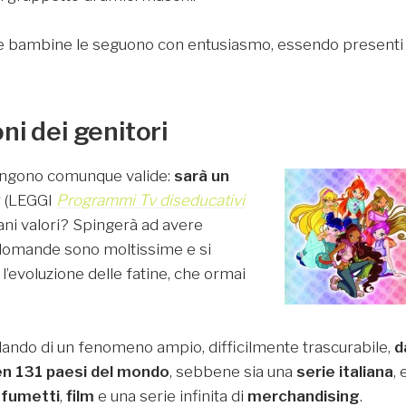
olte bambine le seguono con entusiasmo, essendo presenti
ni dei genitori
mangono comunque valide:
sarà un
?
(LEGGI
Programmi Tv diseducativi
sani valori? Spingerà ad avere
e domande sono moltissime e si
l’evoluzione delle fatine, che ormai
ndo di un fenomeno ampio, difficilmente trascurabile,
d
en 131 paesi del mondo
, sebbene sia una
serie italiana
, 
a
fumetti
,
film
e una serie infinita di
merchandising
.