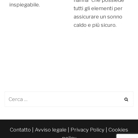
nanna” che possiede
inspiegabile.
tutti gli elementi per
assicurare un sonno
caldo e più sicuro.
Contatto
|
Avviso legale
|
Privacy Policy
|
Cookies